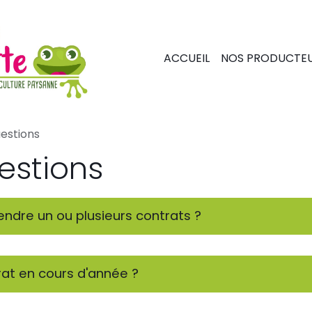
ACCUEIL
NOS PRODUCTE
uestions
estions
ndre un ou plusieurs contrats ?
rat en cours d'année ?