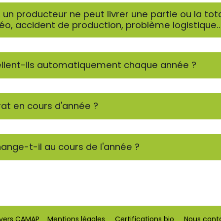
n, un producteur ne peut livrer une partie ou la tot
 accident de production, problème logistique…),
ellent-ils automatiquement chaque année ?
rat en cours d'année ?
change-t-il au cours de l'année ?
 vers CAMAP
Mentions légales
Certifications bio
Nous cont