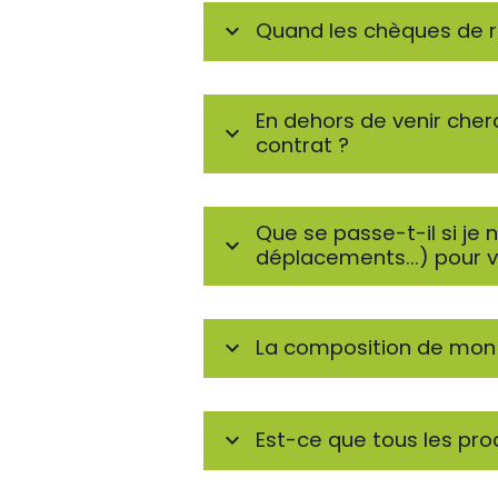
Quand les chèques de r
En dehors de venir cherch
contrat ?
Que se passe-t-il si je
déplacements...) pour v
La composition de mon 
Est-ce que tous les pro