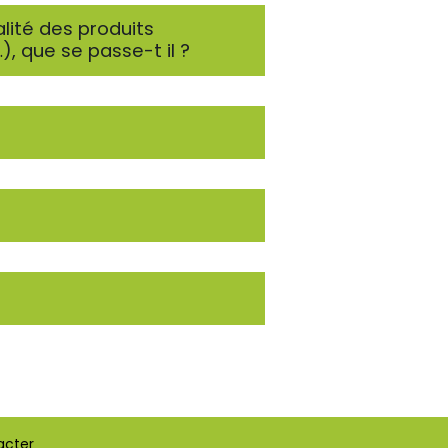
alité des produits
 que se passe-t il ?
acter