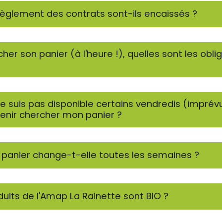
èglement des contrats sont-ils encaissés ?
er son panier (à l'heure !), quelles sont les oblig
 ne suis pas disponible certains vendredis (imprév
enir chercher mon panier ?
panier change-t-elle toutes les semaines ?
duits de l'Amap La Rainette sont BIO ?