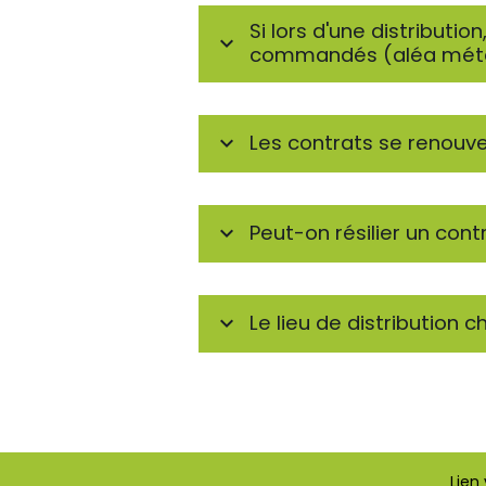
Si lors d'une distributio
commandés (aléa météo,
Les contrats se renouv
Peut-on résilier un cont
Le lieu de distribution 
Lien