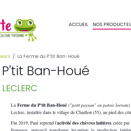
ACCUEIL
NOS PRODUCTE
teurs
La Ferme du P'tit Ban-Houé
P'tit Ban-Houé
ul LECLERC
Ferme du
P'tit Ban-Houé
La
("petit paysan" en patois lorrain
) 
Leclerc, installée dans le village de Chaillon (55), au pied des c
activité des chèvres laitières
Fin 2019, Paul reprend l'
créée par 
fromager, puisqu'il transforme lui-même la production lait