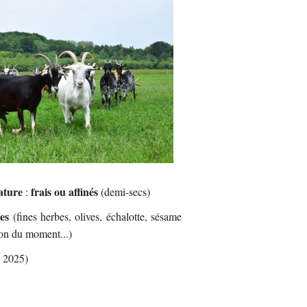
heptel 1
ature
frais ou affinés
:
(demi-secs)
es
(fines herbes, olives, échalotte, sésame
tion du moment...)
 2025)