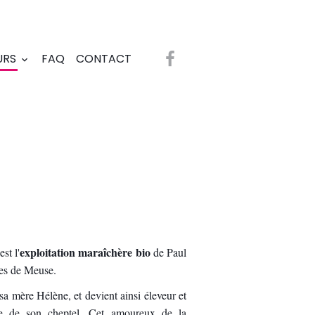
URS
FAQ
CONTACT
exploitation maraîchère bio
est l'
de Paul
ôtes de Meuse.
sa mère Hélène, et devient ainsi éleveur et
ière de son cheptel. Cet amoureux de la