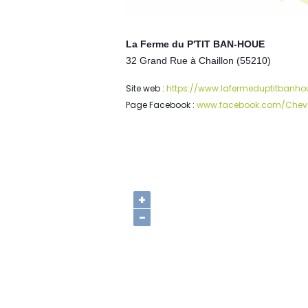
La Ferme du P'TIT BAN-HOUE
32 Grand Rue à Chaillon (55210)
Site web :
https://www.lafermeduptitbanhou
Page Facebook :
www.facebook.com/Chevre
+
−