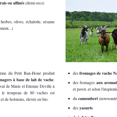
frais ou affinés
(demi-secs)
 herbes, olives, échalotte, sésame
oment...)
C
fromages de vache N
Ferme du Petit Ban-Houé produit
des
magers à base de lait de vache
.
aux aromat
des fromages
val de Marie et Etienne Deville à
et pavot, et selon l'inspira
 le troupeau de 80 vaches est
camembert
du
(nouveauté
t de holsteins, élevée en bio.
yaourts
des